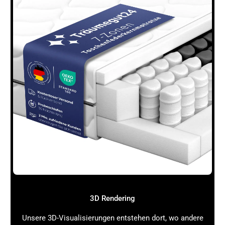
Unsicherheit:
Neue wissenschaftliche Erkenntnisse
können zu kurzfristigen Anpassungen führen, was
Planungssicherheit erschwert.
Überregulierung:
Kritiker bemängeln, dass manche
Anforderungen über das notwendige Maß
hinausgehen und Innovationen bremsen.
Duft & Allergene: CLP- und REACH-
Schnittstellen: Konkrete Schritte zur
Sicherstellung von Compliance
Stoffinventar erstellen:
Erfasse alle Aromastoffe
und Duftstoffe Deines Produkts inklusive relevanter
Allergene.
Stoffdatenmanagement etablieren:
Pflege alle
toxikologischen und allergologischen Daten
systematisch, um sie bei Bedarf schnell abrufen zu
können.
REACH-Registrierung prüfen:
Kläre, ob die
3D Rendering
eingesetzten Stoffe registrierungspflichtig sind und
ob bereits eine Registrierung vorliegt.
Unsere 3D-Visualisierungen entstehen dort, wo andere
Stoffbewertung durchführen:
Analysiere die