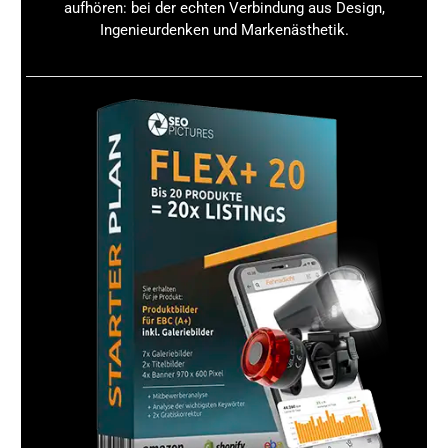
aufhören: bei der echten Verbindung aus Design,
Gefahrstoffe gemäß CLP und REACH, um die
Ingenieurdenken und Markenästhetik.
korrekte Einstufung und Kennzeichnung zu
gewährleisten.
Sicherheitsdatenblatt erstellen oder aktualisieren:
Integriere alle relevanten Informationen zu
Allergenen und Gefahrenhinweisen.
Produktkennzeichnung anpassen:
Achte auf die
korrekte Allergene Kennzeichnung gemäß
Kosmetikverordnung und CLP.
Risikobewertung Allergene durchführen:
Berücksichtige sowohl individuelle Stoffdaten als
auch mögliche Wechselwirkungen im Produkt.
Verbraucherinformation verbessern:
Gestalte klare
und verständliche Produktinformationen, die auf
Allergene hinweisen und Kundenfragen
vorwegnehmen.
Regelmäßige Überprüfung:
Behalte Änderungen in
CLP- und REACH-Regulierung im Blick und
aktualisiere Deine Dokumentationen entsprechend.
Schulungen und Weiterbildung:
Sorge dafür, dass