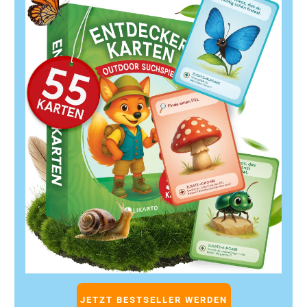
und erfolgreich zu agieren.
Duft & Allergene: CLP- und REACH-
Schnittstellen: Zusammenfassung und
Handlungsempfehlungen
Verstehe die Bedeutung der CLP- und REACH-
Verordnungen:
Sie bilden die Basis für die sichere
Verwendung von Duftstoffen und Allergenen.
Erkenne die Schnittstellen und Überschneidungen:
Die Kombination aus Chemikalienrecht und
Kosmetikrecht verlangt eine ganzheitliche Sicht auf
Duftstoffrisiken und Allergene Risiken.
Investiere in ein professionelles
Stoffdatenmanagement:
Nur so kannst Du die
komplexen Anforderungen effizient erfüllen und
Compliance sicherstellen.
Nutze die Möglichkeiten der Duftstoffanalytik:
Präzise Analysen sind die Grundlage für sichere
Produktkennzeichnung und
Verbraucherinformation.
JETZT BESTSELLER WERDEN