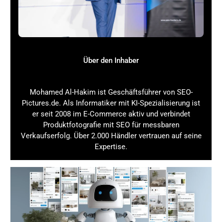
die Kunden begeistern soll. Doch bevor das Produkt in die
Regale kommt, steht eine Reihe von Prüfungen und
Bewertungen an. Duftstoffe, die in Deinem Parfüm
eingesetzt werden, können allergene Stoffe enthalten, die
bei manchen Menschen Allergische Reaktionen auf
Duftstoffe auslösen können. Um das zu verhindern,
Über den Inhaber
musst Du Dich mit der
CLP-Verordnung
und der
REACH-
Verordnung
auseinandersetzen.
Mohamed Al-Hakim ist Geschäftsführer von SEO-
Die Reise beginnt mit der
Stoffregistrierung
nach
Pictures.de. Als Informatiker mit KI-Spezialisierung ist
REACH. Du bist verpflichtet, alle verwendeten
er seit 2008 im E-Commerce aktiv und verbindet
chemischen Stoffe zu registrieren und umfassende
Produktfotografie mit SEO für messbaren
Stoffdaten bereitzustellen. Diese Daten umfassen
Verkaufserfolg. Über 2.000 Händler vertrauen auf seine
toxikologische Bewertungen, um Risiken für Mensch und
Expertise.
Umwelt zu ermitteln. Die Stoffbewertung nach REACH
liefert wichtige Erkenntnisse darüber, ob ein Duftstoff als
sicher gilt oder ob Beschränkungen notwendig sind.
Anschließend erfolgt die Einstufung und Kennzeichnung
gemäß CLP. Hier wird geprüft, ob der Stoff als gefährlich
eingestuft werden muss, insbesondere im Hinblick auf