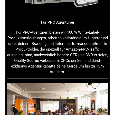
Dein Team im Umgang mit Duftstoffen, Allergenen
und den regulatorischen Anforderungen geschult
ist.
Duft & Allergene: CLP- und REACH-
Für PPC Agenturen
Schnittstellen: Ausblick – Wohin entwickelt
sich das Chemikalienrecht im Duftbereich?
Für PPC-Agenturen bieten wir 100 % White-Label-
Produktionsleistungen, arbeiten vollständig im Hintergrund
Die Regulierung von Duftstoffen und Allergenen steht vor
unter deinem Branding und liefern performance-optimierte
dynamischen Veränderungen. Wissenschaftliche
Produktbilder, die speziell für Amazon-PPC-Traffic
Fortschritte in der Duftstoffanalytik und der
ausgelegt sind, nachweislich höhere CTR und CVR erzielen,
Sicherheitsbewertung Allergene führen zu einer immer
Quality-Scores verbessern, CPCs senken und durch
besseren Risikoerkennung. Gleichzeitig wachsen
exklusive Agentur-Rabatte deine Marge um bis zu 15 %
Verbraucheransprüche an Transparenz und Sicherheit,
steigern.
was die Anforderungen an Produktkennzeichnung und
Verbraucherinformation erhöht.
Innovative Technologien ermöglichen künftig präzisere
Analysen von Duftstoffrisiken und eine individuellere
Risikobewertung. Dies könnte dazu führen, dass
Grenzwerte für Allergene weiter verfeinert und die
Compliance Duftstoffe noch spezifischer gestaltet wird.