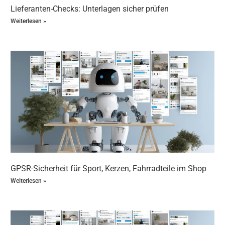
Allergene sicherzustellen und die Produktqualität zu
Lieferanten-Checks: Unterlagen sicher prüfen
garantieren.
Weiterlesen »
Duft & Allergene: CLP- und REACH-
Schnittstellen: Datenpunkte und Fakten im
Überblick
Über 130 Duftstoffe
sind in der EU als Allergene in
Kosmetikprodukten gelistet und müssen
entsprechend gekennzeichnet werden.
Die CLP-Verordnung
klassifiziert allergene Stoffe
nicht nur als sensibilisierende Stoffe, sondern
definiert auch spezifische Gefahrenhinweise, die auf
Verpackungen und in Sicherheitsdatenblättern
erscheinen müssen.
REACH-Verordnung
fordert die Registrierung aller
GPSR-Sicherheit für Sport, Kerzen, Fahrradteile im Shop
Stoffe in Mengen ab 1 Tonne pro Jahr, was für viele
Weiterlesen »
Aromastoffe gilt.
In Sicherheitsdatenblättern
müssen allergene
Stoffe gemäß CLP-Verordnung klar benannt und mit
spezifischen Gefahrenhinweisen versehen werden.