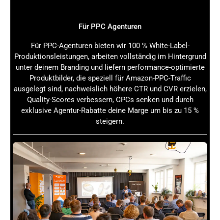
Verbindung bietet.
GEO: SEO für die KI – wie Unternehmen
Für PPC Agenturen
profitieren: Die Herausforderung der digitalen
Sichtbarkeit
Für PPC-Agenturen bieten wir 100 % White-Label-
Produktionsleistungen, arbeiten vollständig im Hintergrund
Du kennst das Problem: Trotz großartiger Produkte und
unter deinem Branding und liefern performance-optimierte
Dienstleistungen bleibt der Online-Erfolg oft aus. Die
Produktbilder, die speziell für Amazon-PPC-Traffic
Konkurrenz ist riesig, und die Suchmaschinenalgorithmen
ausgelegt sind, nachweislich höhere CTR und CVR erzielen,
werden immer komplexer. Unternehmen stehen vor der
Quality-Scores verbessern, CPCs senken und durch
Herausforderung, ihre Webseiten so zu optimieren, dass
exklusive Agentur-Rabatte deine Marge um bis zu 15 %
sie nicht nur für Menschen, sondern auch für die immer
steigern.
intelligenter werdenden KI-Systeme sichtbar sind. Hier
setzt
SEO für die KI
an – eine neue Dimension der
Suchmaschinenoptimierung, die speziell auf die
Anforderungen von Künstlicher Intelligenz und
maschinellem Lernen zugeschnitten ist.
Die klassische
Suchmaschinenoptimierung
reicht nicht
mehr aus, um dauerhaft hohe Rankings zu erzielen. KI-
Algorithmen analysieren Inhalte, Nutzerverhalten und