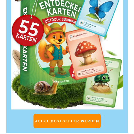
Relevanz und Nutzererfahrung, nicht nur nach
Keyword-Dichte.
Technische SEO wird komplexer:
Ladezeiten,
strukturierte Daten und Mobile-First sind wichtiger
denn je.
Personalisierung gewinnt:
KI passt Suchergebnisse
individuell an – Longtail Keywords werden
entscheidend.
Automatisierung hilft:
KI-gestützte SEO Tools
sparen Zeit und liefern präzise Analysen.
Content Marketing neu denken:
SEO Texte müssen
Mehrwert bieten und auf Nutzerfragen eingehen.
Datenanalyse als Schlüssel:
SEO Monitoring und
Performance-Tracking sind unerlässlich für den
Erfolg.
Diese Erkenntnisse zeigen, dass
SEO für Unternehmen
heute mehr denn je eine Kombination aus technischer
Expertise, kreativem Content und datengetriebener
Analyse ist. Die Integration von KI-Anwendungen in
JETZT BESTSELLER WERDEN
Deinen SEO-Prozess eröffnet neue Chancen, die Du nicht
verpassen solltest.