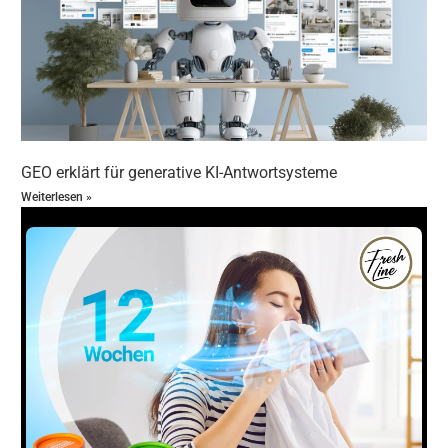
Analysen und technische SEO Checks
automatisiert liefern.
Optimiere Deine SEO Texte für Longtail Keywords:
Recherchiere spezifische Suchanfragen und
integriere sie natürlich in Deine Inhalte.
Verbessere die Ladezeiten Deiner Website:
KI-
gestützte Tools helfen Dir, technische
Schwachstellen schnell zu erkennen und zu
GEO erklärt für generative KI-Antwortsysteme
beheben.
Weiterlesen »
Erstelle Content, der Nutzerfragen beantwortet:
KI-
Algorithmen bewerten Inhalte danach, wie gut sie
Nutzerintentionen erfüllen.
Führe regelmäßiges SEO Monitoring durch:
Nutze
KI-basierte Dashboards, um Deine SEO
Performance kontinuierlich zu überwachen und
anzupassen.
GEO: SEO für die KI – wie Unternehmen
profitieren: SEO Trends und
Zukunftsperspektiven im digitalen Marketing
Die Zukunft von SEO ist untrennbar mit KI verbunden.