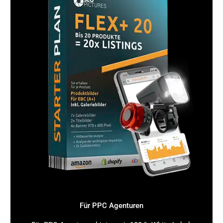
GEO – SEO mit KI erklärt: Geo SEO Beispiele,
die zeigen, wie es funktioniert
Praxisbeispiele machen deutlich, wie effektiv GEO SEO
mit KI sein kann:
Restaurant in München:
Durch gezielte Geo SEO
Keywords wie „bayerische Küche München“ und KI-
optimierten Content stieg die Sichtbarkeit um 60 %
innerhalb von 3 Monaten.
Handwerksbetrieb in Köln:
Mit KI SEO Analyse
wurden lokale Suchanfragen identifiziert und eine
Geo SEO Strategie entwickelt, die zu einem Anstieg
der Anfragen um 45 % führte.
Fitnessstudio in Hamburg:
KI-basierte Geo-
Targeting Maßnahmen verbesserten die lokale
Suchmaschinenrankings und erhöhten die
Mitgliederzahlen signifikant.
GEO – SEO mit KI erklärt: Warum Du jetzt
Für PPC Agenturen
handeln solltest