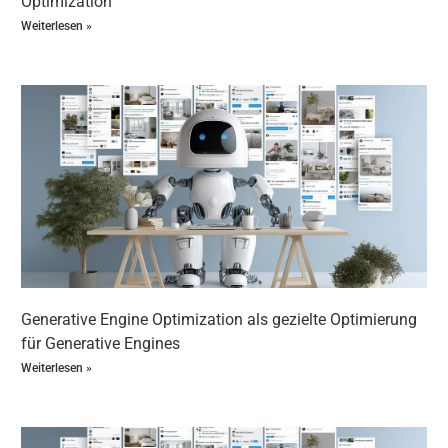
Optimization
Unternehmen lokal nach vorne bringen
Weiterlesen »
Die Kombination aus GEO SEO und KI SEO bietet Dir
handfeste Vorteile, die Du sofort spürst:
Mehr Sichtbarkeit:
Deine Website wird bei lokalen
Suchanfragen besser gefunden – und zwar genau
dort, wo Deine Kunden sind.
Höhere Conversion-Raten:
Lokale Nutzer, die Dich
finden, sind deutlich kaufbereiter – das steigert
Deinen Umsatz.
Effizientere SEO Prozesse:
KI automatisiert viele
aufwändige SEO Aufgaben, sodass Du Dich auf
Dein Kerngeschäft konzentrieren kannst.
Wettbewerbsvorteil:
Mit KI SEO bist Du schneller,
Generative Engine Optimization als gezielte Optimierung
flexibler und besser informiert als Deine
für Generative Engines
Konkurrenz.
Weiterlesen »
Langfristige Erfolge:
GEO SEO mit KI sorgt für
nachhaltige Rankings und stabile lokale
Sichtbarkeit.