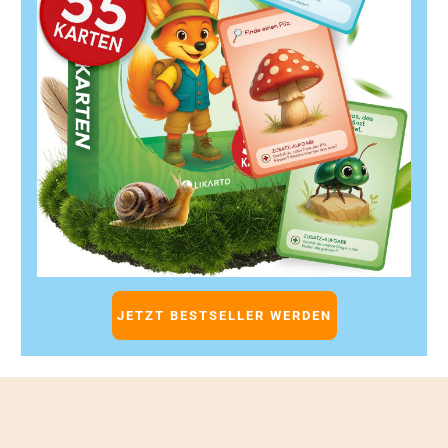
GEO SEO in Kombination mit KI SEO Strategien ist kein
Zukunftstrend mehr, sondern heute schon ein
entscheidender Wettbewerbsvorteil. Wenn Du Deine
lokale Sichtbarkeit erhöhen, lokale
Suchmaschinenrankings verbessern und mehr Kunden
gewinnen möchtest, führt kein Weg an Geo-Targeting und
KI-basierter SEO Optimierung vorbei.
Setze auf intelligente SEO Tools, automatisierte SEO
Analyse und Geo SEO Content, der genau auf Deine
Zielregion abgestimmt ist. Nutze die Vorteile von KI SEO
Software, um Deine SEO Maßnahmen effizient zu steuern
und Deine lokale SEO Strategie flexibel anzupassen.
JETZT BESTSELLER WERDEN
Beginne noch heute mit den Quick-Wins, optimiere Deine
Google My Business Präsenz und investiere in eine
nachhaltige Geo SEO Umsetzung. So sicherst Du Dir
langfristig eine starke Position in den lokalen
Suchergebnissen und baust Dein Unternehmen
erfolgreich aus.