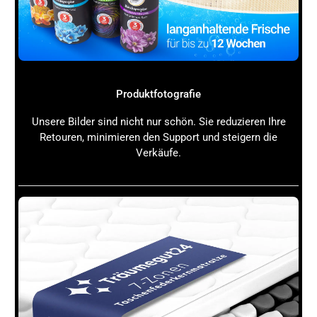
Deine Wettbewerber zu analysieren.
Geo SEO Keywords definieren:
Lass Dir von KI
passende lokale Suchbegriffe vorschlagen, die
Deine Zielgruppe verwendet.
Geo SEO Content erstellen:
Produziere Inhalte, die
Deine Region, Dienstleistungen und lokale
Produktfotografie
Besonderheiten hervorheben.
Unsere Bilder sind nicht nur schön. Sie reduzieren Ihre
Onpage SEO optimieren:
Passe Meta-Tags,
Retouren, minimieren den Support und steigern die
Überschriften und strukturierte Daten an, um Geo-
Verkäufe.
Targeting zu unterstützen.
Lokale Verzeichnisse pflegen:
Stelle sicher, dass
Deine Unternehmensdaten in Google My Business
und anderen Verzeichnissen korrekt und einheitlich
sind.
Backlinks aus der Region aufbauen:
KI kann Dir
helfen, lokale Linkquellen zu identifizieren und
gezielt anzusprechen.
Geo SEO Monitoring einrichten:
Überwache Deine
Rankings und passe Deine Strategie bei Bedarf an.
GEO – SEO mit KI erklärt: Quick-Wins für Deine