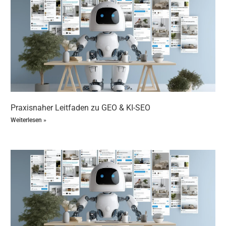
Skalierbarkeit:
Du kannst Deine lokale SEO
Strategie einfach auf weitere Regionen ausweiten.
GEO – SEO mit KI erklärt: Häufige Einwände
und warum sie keine Hürde sind
Vielleicht denkst Du jetzt: „KI SEO klingt spannend, aber
ist das nicht kompliziert und teuer?“ Oder: „Ich habe keine
Zeit, mich mit neuer Technik auseinanderzusetzen.“ Hier
räumen wir mit den häufigsten Einwänden auf:
Praxisnaher Leitfaden zu GEO & KI-SEO
Einwand: KI SEO ist zu komplex.
Moderne KI SEO
Tools sind benutzerfreundlich und bieten intuitive
Weiterlesen »
Dashboards. Du brauchst keine
Programmierkenntnisse, um Deine lokale SEO zu
verbessern.
Einwand: KI SEO ist teuer.
Die Investition in KI SEO
zahlt sich durch höhere Umsätze und Zeitersparnis
vielfach aus. Viele Tools bieten flexible
Preismodelle, die sich auch für kleine Unternehmen
lohnen.
Einwand: Ich habe keine Zeit für SEO.
Genau hier