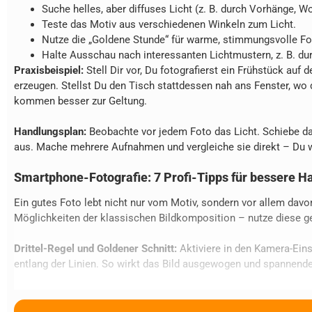
Suche helles, aber diffuses Licht (z. B. durch Vorhänge, W
Teste das Motiv aus verschiedenen Winkeln zum Licht.
Nutze die „Goldene Stunde“ für warme, stimmungsvolle F
Halte Ausschau nach interessanten Lichtmustern, z. B. dur
Praxisbeispiel:
Stell Dir vor, Du fotografierst ein Frühstück au
erzeugen. Stellst Du den Tisch stattdessen nah ans Fenster, wo da
kommen besser zur Geltung.
Handlungsplan:
Beobachte vor jedem Foto das Licht. Schiebe da
aus. Mache mehrere Aufnahmen und vergleiche sie direkt – Du w
Smartphone-Fotografie: 7 Profi-Tipps für bessere H
Ein gutes Foto lebt nicht nur vom Motiv, sondern vor allem davon
Möglichkeiten der klassischen Bildkomposition – nutze diese g
Drittel-Regel und Goldener Schnitt:
Aktiviere in den Kamera-Eins
entlang der Linien. So wirkt das Bild ausgewogen und spannender 
Führende Linien:
Straßen, Zäune, Flüsse oder Wege leiten den Bl
gezielt auf das Wesentliche zu lenken.