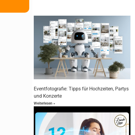
ür Tiefe und
 stärker
Eventfotografie: Tipps für Hochzeiten, Partys
und Konzerte
Weiterlesen »
s im Bild. Lass
o mit starker
 Nutze das