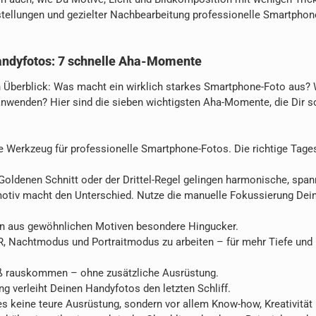
instellungen und gezielter Nachbearbeitung professionelle Smartpho
Handyfotos: 7 schnelle Aha-Momente
len Überblick: Was macht ein wirklich starkes Smartphone-Foto aus?
anwenden? Hier sind die sieben wichtigsten Aha-Momente, die Dir so
te Werkzeug für professionelle Smartphone-Fotos. Die richtige Tages
oldenen Schnitt oder der Drittel-Regel gelingen harmonische, span
otiv macht den Unterschied. Nutze die manuelle Fokussierung Dei
 aus gewöhnlichen Motiven besondere Hingucker.
R, Nachtmodus und Portraitmodus zu arbeiten – für mehr Tiefe und
ß rauskommen – ohne zusätzliche Ausrüstung.
g verleiht Deinen Handyfotos den letzten Schliff.
s keine teure Ausrüstung, sondern vor allem Know-how, Kreativität