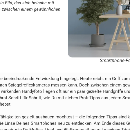
in Bild, das sich beinahe mit
h zwischen einem gewöhnlichen
Smartphone-Fot
ne beeindruckende Entwicklung hingelegt. Heute reicht ein Griff zu
teuren Spiegelreflexkameras messen kann. Doch zwischen einem ge
irkenden Handyfoto liegen oft nur ein paar gezielte Handgriffe und
rst Schritt für Schritt, wie Du mit sieben Profi-Tipps aus jedem S
hebst.
Fähigkeiten gezielt ausbauen möchtest – die folgenden Tipps sind k
h die Linse Deines Smartphones neu zu entdecken. Am Ende dieses G
n auch, wie Du Motive, Licht und Bildkomposition mit wenigen Tric