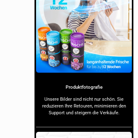
lichkeiten,
t ein –
t immer Deine
nscharfe
heidend.
Produktfotografie
alte es über
Unsere Bilder sind nicht nur schön. Sie
reduzieren Ihre Retouren, minimieren den
Support und steigern die Verkäufe.