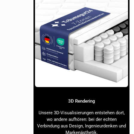
e Blume vor
dyfoto mit
ufnahmen
n.
 nutzen
Bildqualität
3D Rendering
tnissen
mit
Unsere 3D-Visualisierungen entstehen dort,
len als auch in
wo andere aufhören: bei der echten
Verbindung aus Design, Ingenieurdenken und
Markenästhetik.