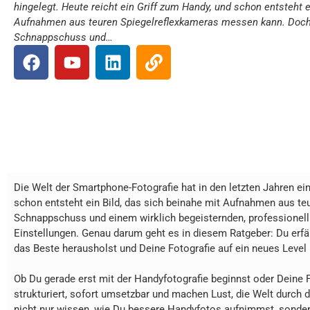
hingelegt. Heute reicht ein Griff zum Handy, und schon entsteht e
Aufnahmen aus teuren Spiegelreflexkameras messen kann. Doc
Schnappschuss und…
Die Welt der Smartphone-Fotografie hat in den letzten Jahren ei
schon entsteht ein Bild, das sich beinahe mit Aufnahmen aus 
Schnappschuss und einem wirklich begeisternden, professionell w
Einstellungen. Genau darum geht es in diesem Ratgeber: Du erfäh
das Beste herausholst und Deine Fotografie auf ein neues Level 
Ob Du gerade erst mit der Handyfotografie beginnst oder Deine 
strukturiert, sofort umsetzbar und machen Lust, die Welt durc
nicht nur wissen, wie Du bessere Handyfotos aufnimmst, sonder