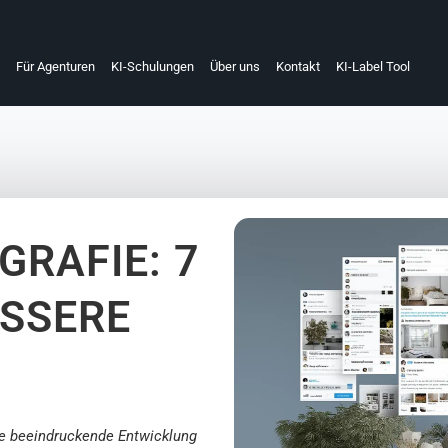
Für Agenturen
KI-Schulungen
Über uns
Kontakt
KI-Label Tool
RAFIE: 7
ESSERE
ne beeindruckende Entwicklung