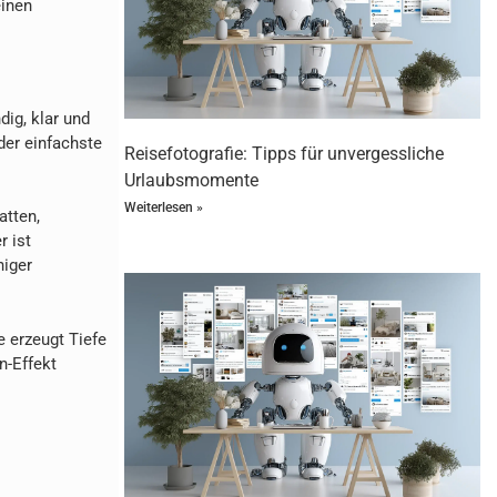
einen
dig, klar und
der einfachste
Reisefotografie: Tipps für unvergessliche
Urlaubsmomente
Weiterlesen »
atten,
r ist
niger
e erzeugt Tiefe
n-Effekt