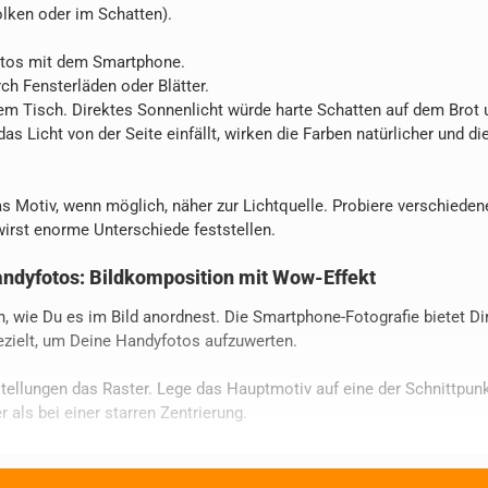
olken oder im Schatten).
otos mit dem Smartphone.
ch Fensterläden oder Blätter.
f dem Tisch. Direktes Sonnenlicht würde harte Schatten auf dem Brot
s Licht von der Seite einfällt, wirken die Farben natürlicher und di
s Motiv, wenn möglich, näher zur Lichtquelle. Probiere verschiede
irst enorme Unterschiede feststellen.
andyfotos: Bildkomposition mit Wow-Effekt
, wie Du es im Bild anordnest. Die Smartphone-Fotografie bietet Dir
ezielt, um Deine Handyfotos aufzuwerten.
tellungen das Raster. Lege das Hauptmotiv auf eine der Schnittpun
als bei einer starren Zentrierung.
ick des Betrachters ins Bild hinein. Nutze solche Linien, um die A