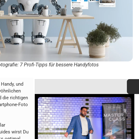
ografie: 7 Profi-Tipps für bessere Handyfotos
m Handy, und
wöhnlichen
 die richtigen
martphone-Foto
lar
uides wirst Du
ks optimal