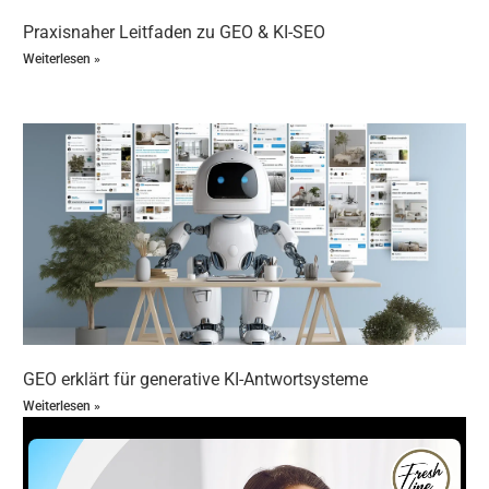
hochwertigen, relevanten und einzigartigen Content
generieren – oft besser als manuell erstellte Texte.
Praxisnaher Leitfaden zu GEO & KI-SEO
Einwand:
„Das klingt teuer und aufwendig.“
Weiterlesen »
Antwort:
Die Investition in GEO zahlt sich durch
höhere Rankings, mehr Traffic und bessere
Conversion schnell aus. Zudem spart GEO
langfristig Ressourcen durch Automatisierung.
Einwand:
„Ich verstehe die Technik nicht genug.“
Antwort:
GEO ist nutzerfreundlich und lässt sich mit
den richtigen Tools auch ohne tiefes technisches
Wissen effektiv einsetzen. Viele Anbieter bieten
Support und Schulungen an.
Einwand:
„Suchmaschinen könnten GEO-Inhalte
abstrafen.“
Antwort:
GEO orientiert sich strikt an den SEO-Best-
Practices und Suchmaschinenrichtlinien. Qualität
GEO erklärt für generative KI-Antwortsysteme
und Nutzerorientierung stehen im Vordergrund, was
Weiterlesen »
Abstrafungen verhindert.
Wie Generative Engine Optimization
funktioniert und warum sie im Online-
Marketing wichtig ist: So startest du sofort –