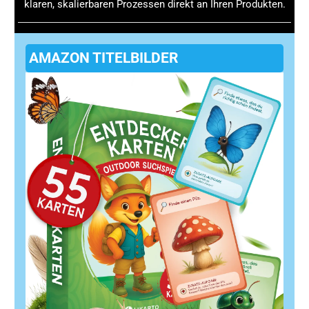
klaren, skalierbaren Prozessen direkt an Ihren Produkten.
Optimiere deine Website technisch und inhaltlich
dynamisch.
Setze auf personalisierte Nutzererlebnisse.
Überwache deine Performance und justiere
AMAZON TITELBILDER
kontinuierlich.
Warte nicht länger – integriere Generative Engine
Optimization in deine Online-Marketing-Strategie und
sichere dir deinen Platz an der Spitze der Suchergebnisse.
Wie Generative Engine Optimization
funktioniert und warum sie im Online-
Marketing wichtig ist: Die Herausforderung
verstehen
Du weißt, wie hart umkämpft der Online-Markt heute ist.
Jede Website, jeder Shop und jede Marke kämpft darum,
von den Suchmaschinen und Nutzern wahrgenommen zu
werden. Doch trotz aller Bemühungen bleiben viele
Online-Präsenzen unsichtbar oder erzielen nur mäßige
Ergebnisse. Warum? Weil klassische SEO-Methoden oft
an ihre Grenzen stoßen. Hier kommt die
Generative