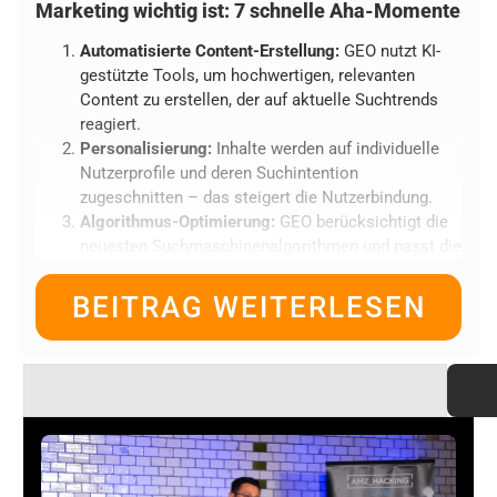
Marketing wichtig ist: 7 schnelle Aha-Momente
Automatisierte Content-Erstellung:
GEO nutzt KI-
gestützte Tools, um hochwertigen, relevanten
Content zu erstellen, der auf aktuelle Suchtrends
reagiert.
Personalisierung:
Inhalte werden auf individuelle
Nutzerprofile und deren Suchintention
zugeschnitten – das steigert die Nutzerbindung.
Algorithmus-Optimierung:
GEO berücksichtigt die
neuesten Suchmaschinenalgorithmen und passt die
SEO-Strategie in Echtzeit an.
Traffic-Steigerung:
Durch zielgerichtete Content-
BEITRAG WEITERLESEN
Generierung und technische Optimierung erhöht
sich der organische Traffic signifikant.
Conversion-Rate-Optimierung:
GEO verbessert
nicht nur die Sichtbarkeit, sondern auch die
Nutzererfahrung, was zu höheren Conversions
führt.
Effizienzsteigerung:
Automatisierte Prozesse
sparen Zeit und Ressourcen im Vergleich zu