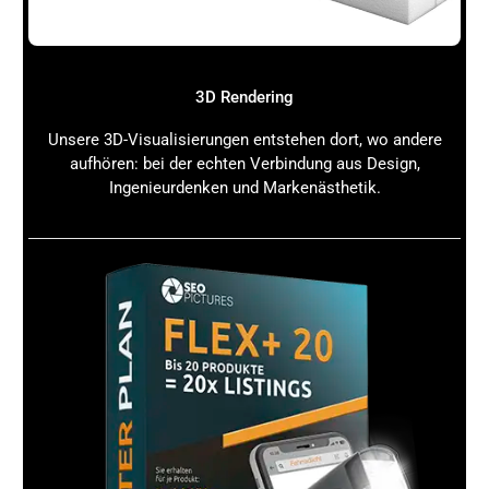
zu erhöhen.
Performance-Messung:
Setze KPIs und nutze
Analytics, um den Erfolg deiner GEO-Maßnahmen
zu überwachen und anzupassen.
3D Rendering
Diese Strategien helfen dir, die Vorteile von Generative
Engine Optimization voll auszuschöpfen und dein Online-
Unsere 3D-Visualisierungen entstehen dort, wo andere
Marketing auf das nächste Level zu heben.
aufhören: bei der echten Verbindung aus Design,
Ingenieurdenken und Markenästhetik.
Wie Generative Engine Optimization
funktioniert und warum sie im Online-
Marketing wichtig ist: Zukunftsperspektiven
und Trends
Die digitale Marketingwelt verändert sich rasant.
Generative Engine Optimization ist kein kurzfristiger
Trend, sondern eine nachhaltige Entwicklung, die durch
folgende Aspekte geprägt wird:
Automatisierung und KI:
Die Integration von
künstlicher Intelligenz wird immer tiefer, was GEO
noch leistungsfähiger macht.