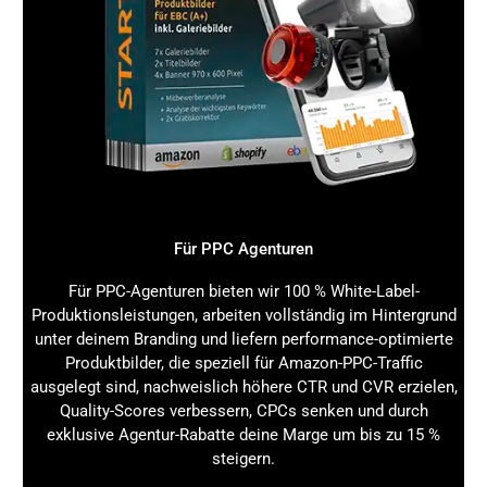
Personalisierung auf neuem Niveau:
GEO
ermöglicht maßgeschneiderte Nutzererlebnisse, die
Conversion-Raten weiter steigern.
Multichannel-Optimierung:
GEO wird zunehmend
für verschiedene digitale Kanäle wie Social Media,
E-Mail-Marketing und bezahlte Werbung eingesetzt.
Verstärkte Datenanalyse:
Die Nutzung großer
Datenmengen verbessert die Prognose von
Nutzerverhalten und Suchintentionen.
Nachhaltigkeit und Ethik:
GEO-Strategien
berücksichtigen zunehmend Datenschutz und
Für PPC Agenturen
ethische Aspekte im Umgang mit Nutzerdaten.
Wenn du heute in Generative Engine Optimization
Für PPC-Agenturen bieten wir 100 % White-Label-
investierst, sicherst du dir einen Wettbewerbsvorteil für
Produktionsleistungen, arbeiten vollständig im Hintergrund
die Zukunft des Online-Marketings.
unter deinem Branding und liefern performance-optimierte
Produktbilder, die speziell für Amazon-PPC-Traffic
Wie Generative Engine Optimization
ausgelegt sind, nachweislich höhere CTR und CVR erzielen,
funktioniert und warum sie im Online-
Quality-Scores verbessern, CPCs senken und durch
Marketing wichtig ist: Fazit und
exklusive Agentur-Rabatte deine Marge um bis zu 15 %
Handlungsaufforderung
steigern.
Du hast gesehen, dass Generative Engine Optimization