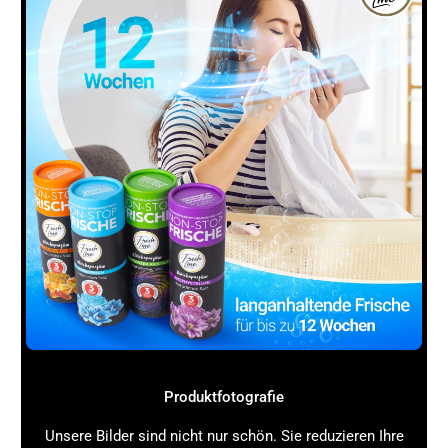
Quick-Wins
Nutze SEO-Tools mit GEO-Funktionalität:
Setze auf
Tools, die KI-gestützte Content-Generierung und
Analyse bieten, um erste Inhalte zu erstellen.
Analysiere deine Zielgruppe:
Verstehe die
Suchintention und das Nutzerverhalten, um den
Content gezielt auszurichten.
Optimiere Meta-Daten dynamisch:
Passe Titel,
Beschreibungen und Überschriften automatisiert an
aktuelle Suchtrends an.
Erstelle Content-Cluster:
Baue thematische
Gruppen von Inhalten auf, die sich gegenseitig
verlinken und so das Ranking verbessern.
Teste personalisierte Inhalte:
Experimentiere mit
dynamischen Empfehlungen und individuellen
Landingpages.
Überwache und optimiere:
Nutze Performance-
Produktfotografie
Messung und Analytics, um GEO-Maßnahmen
kontinuierlich zu verbessern.
Unsere Bilder sind nicht nur schön. Sie reduzieren Ihre