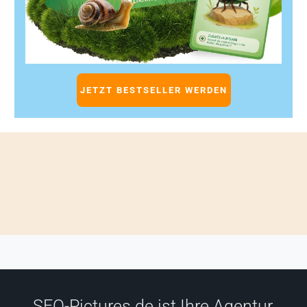
Engine Optimization
ins Spiel – eine innovative Technik,
die das Spiel verändert.
Die Pain-Points sind klar: Du investierst Zeit und Geld in
Content-Erstellung, aber der Traffic bleibt aus. Deine
Conversion-Rate stagniert, obwohl du glaubst, alles
JETZT BESTSELLER WERDEN
richtig zu machen. Die Konkurrenz überholt dich mit
smarteren Strategien und besserem Nutzerverständnis.
Die Suchmaschinenalgorithmen entwickeln sich rasant
weiter, und ohne Anpassung verlierst du den Anschluss.
Die Ursache liegt oft darin, dass traditionelle SEO-
Strategien nicht mehr ausreichen, um den komplexen
Anforderungen moderner Suchmaschinen und Nutzer
gerecht zu werden. Hier setzt die
Generative Engine
Optimization
an, indem sie künstliche Intelligenz und
maschinelles Lernen nutzt, um Inhalte und Webseiten
dynamisch zu optimieren und so die Sichtbarkeit und
Performance zu steigern.
SEO-Pictures.de ist Ihre Agentur,