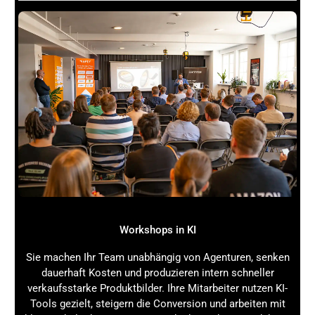
weit mehr ist als ein Buzzword. Es ist eine
leistungsstarke Technik, die dir hilft, deine Online-Präsenz
zu stärken, organischen Traffic zu steigern und deine
Conversion-Rate zu verbessern – und das effizient und
zukunftssicher.
Der Prozess umfasst die Analyse von Daten, die
automatisierte Content-Erstellung, die technische
Optimierung und die kontinuierliche Anpassung an
Suchmaschinenalgorithmen und Nutzerverhalten. Die
Vorteile liegen klar auf der Hand: bessere Rankings,
höhere Nutzerbindung, mehr Umsatz und eine nachhaltige
Marketing-Strategie.
Workshops in KI
Starte jetzt mit den Quick-Wins:
Sie machen Ihr Team unabhängig von Agenturen, senken
Nutze SEO- und Content-Tools mit GEO-
dauerhaft Kosten und produzieren intern schneller
Funktionalität.
verkaufsstarke Produktbilder. Ihre Mitarbeiter nutzen KI-
Analysiere deine Zielgruppe und deren
Tools gezielt, steigern die Conversion und arbeiten mit
Suchintention.