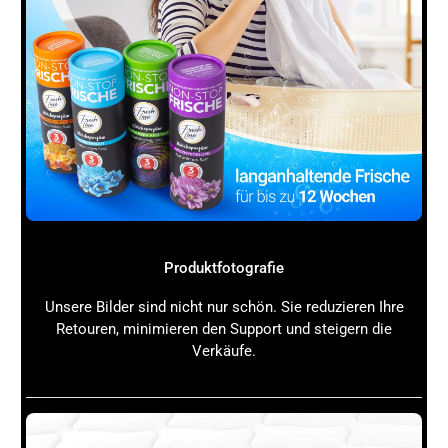
Um Dir ein besseres Bild zu machen, wie ein
professioneller
Amazon Brand Store
aussehen kann und
welche Kosten bzw. Aufwände dahinterstecken, hier
einige Beispiele aus der Praxis:
Beispiel 1: Mittelständische Marke im Bereich
Elektronik
Aufwand: 3 Wochen
Kosten: 2.500 Euro (Agentur + Content)
Ergebnis: Steigerung der Conversion um 15 %,
Umsatzplus von 20 % innerhalb von 3 Monaten
Beispiel 2: Start-up im Bereich Outdoor-
Produktfotografie
Ausrüstung
Aufwand: 2 Wochen (Eigenleistung)
Unsere Bilder sind nicht nur schön. Sie reduzieren Ihre
Kosten: 800 Euro (Content und Fotos)
Retouren, minimieren den Support und steigern die
Ergebnis: Erhöhte Markenbekanntheit, bessere
Verkäufe.
Kundenbindung, erste PPC-Kampagnen mit
Sponsored Brands Ads
Beispiel 3: Große Marke im Bereich Kosmetik
Aufwand: 1 Monat (Agentur + interne