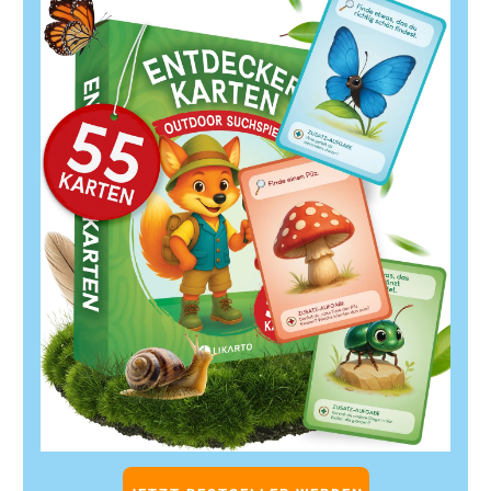
Design, Content und Werbung kosten Geld.
Die Amazon Brand Registry ist Voraussetzung für
Deinen Store.
Eigenleistung spart Kosten, erfordert aber Know-
how und Zeit.
Agenturen bieten professionelle Umsetzung, die
Preise variieren stark.
Eine klare Planung und ein strukturierter Prozess
sind entscheidend für den Erfolg.
Der Store bietet viele Vorteile für Markenaufbau,
Kundenbindung und Umsatzsteigerung.
Deine nächsten Schritte:
Prüfe den Status Deiner Markenregistrierung bei
Amazon.
Lege Dein Budget und Deine Ziele fest.
Entscheide, ob Du den Store selbst erstellst oder
eine Agentur beauftragst.
Beginne mit der Content-Erstellung und Store-
Planung.