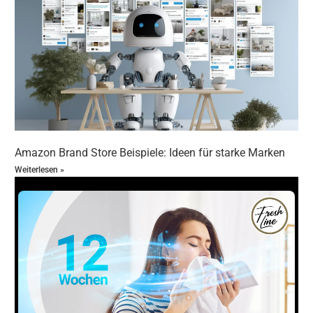
Marke bei Amazon Brand Registry registrieren
Zugang zu Seller Central oder Vendor Central
sicherstellen
Store-Ziel und Zielgruppe definieren
Store-Struktur und Navigation planen
Designvorlage auswählen oder individuelles Layout
planen
Professionelle Produktbilder und Videos erstellen
Markengeschichte und Produkttexte verfassen
Store Builder nutzen und Seiten anlegen
Amazon Brand Store Beispiele: Ideen für starke Marken
Inhalte hochladen und Layout anpassen
Store-Richtlinien von Amazon beachten
Weiterlesen »
Store zur Prüfung einreichen
Nach Freigabe Store live schalten
Werbekampagnen für Traffic planen und starten
Store-Performance regelmäßig analysieren
Optimierungen basierend auf Insights durchführen
Amazon Brand Store Kosten: Preise, Aufwand
& Planung: Praxisbeispiele erfolgreicher
Amazon Markenshops