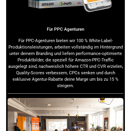
Amazon Brand Store
erfolgreich zu starten und langfristig
zu optimieren.
Amazon Brand Store Kosten: Preise, Aufwand
& Planung: Warum sich der Aufwand lohnt
Für PPC Agenturen
Vielleicht fragst Du Dich, ob sich der Aufwand und die
Für PPC-Agenturen bieten wir 100 % White-Label-
Kosten für einen
Amazon Brand Store
wirklich lohnen.
Produktionsleistungen, arbeiten vollständig im Hintergrund
Die Antwort ist ein klares Ja. Hier einige Gründe, warum
unter deinem Branding und liefern performance-optimierte
der
Amazon Brand Store
ein unverzichtbares Tool für
Produktbilder, die speziell für Amazon-PPC-Traffic
Deinen Markenauftritt auf Amazon ist:
ausgelegt sind, nachweislich höhere CTR und CVR erzielen,
Quality-Scores verbessern, CPCs senken und durch
Markenaufbau und Branding:
Du präsentierst Deine
exklusive Agentur-Rabatte deine Marge um bis zu 15 %
Marke in einem eigenen, professionellen Umfeld.
steigern.
Verbesserte Produktpräsentation:
Mehr Raum für
Bilder, Videos und Storytelling.
Kundenbindung:
Kunden bleiben länger auf Deiner
Seite und entdecken mehr Produkte.
Cross-Selling und Upselling:
Du kannst gezielt
verwandte Produkte empfehlen.
Mehr Umsatz und bessere Conversion:
Ein gut