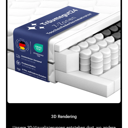
Abstimmungen)
Kosten: 5.000 Euro (Design, Content, Video)
Ergebnis: Professioneller Markenauftritt, Cross-
Selling-Effekte, deutliche Steigerung der
organischen Sichtbarkeit
Diese Beispiele zeigen, dass die Kosten und der Aufwand
stark variieren können. Wichtig ist, dass Du Deinen
individuellen Bedarf und Dein Budget realistisch
einschätzt.
Amazon Brand Store Kosten: Preise, Aufwand
& Planung: Handlungsplan für Deinen Amazon
Markenshop
Zum Abschluss erhältst Du einen klaren Handlungsplan,
mit dem Du Deinen
Amazon Brand Store
erfolgreich
aufsetzen kannst:
Markenregistrierung prüfen:
Hast Du Deine Marke
bei Amazon registriert? Falls nicht, starte diesen
3D Rendering
Prozess sofort.
Unsere 3D-Visualisierungen entstehen dort, wo andere