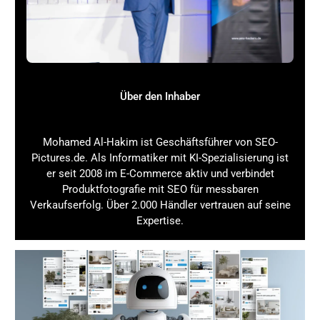
und Keywords unterschiedlich viel.
Zusammengefasst:
Amazon Brand Store kostenlos?
Ja, die Nutzung an
sich ist kostenfrei.
Eigenleistung vs. Agentur:
Eigenes Erstellen spart
Über den Inhaber
Geld, erfordert aber Know-how und Zeit.
Agenturkosten:
Variieren stark, ab ca. 1.000 Euro
aufwärts.
Mohamed Al-Hakim ist Geschäftsführer von SEO-
Contentkosten:
Je nach Qualität und Umfang.
Pictures.de. Als Informatiker mit KI-Spezialisierung ist
Werbekosten:
Für Sponsored Brands Ads separat
er seit 2008 im E-Commerce aktiv und verbindet
einplanen.
Produktfotografie mit SEO für messbaren
Amazon Brand Store Kosten: Preise, Aufwand
Verkaufserfolg. Über 2.000 Händler vertrauen auf seine
& Planung: Schritt für Schritt zum eigenen
Expertise.
Brand Store
Jetzt geht es ans Eingemachte: Wie erstellst Du Deinen
eigenen
Amazon Brand Store
Schritt für Schritt? Hier
findest Du eine praxisnahe Anleitung, die Dir den Prozess
erleichtert.