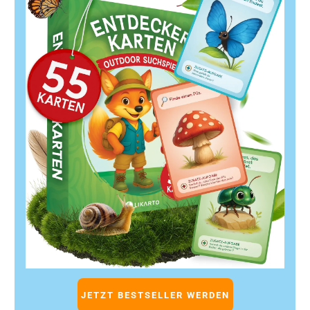
Denke daran: Ein Amazon Brand Store ist kein statisches
Projekt, sondern ein dynamisches Marketinginstrument,
das Du laufend anpassen und verbessern solltest. Mit der
richtigen Strategie und konsequenter Umsetzung hebst
Du Deinen Amazon Markenshop auf ein neues Level.
Starte jetzt, optimiere kontinuierlich und profitiere
langfristig von den Vorteilen eines professionellen
Amazon Brand Stores!
Wenn Du als Marke auf Amazon präsent bist, ist der
Amazon Brand Store ein mächtiges Werkzeug, um Deine
Produkte gebündelt und markengerecht zu präsentieren.
Doch einfach nur einen Brand Store zu erstellen, reicht
nicht aus. Um Traffic und Conversion nachhaltig zu
steigern, braucht es eine gezielte Optimierung. In diesem
umfassenden Ratgeber erfährst Du Schritt für Schritt, wie
Du Deinen Amazon Brand Store optimierst, um mehr
Besucher anzuziehen und sie in zahlende Kunden zu
JETZT BESTSELLER WERDEN
verwandeln.