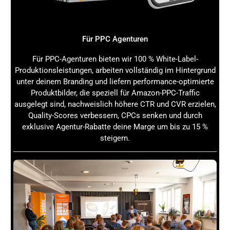
Amazon Brand Store optimieren: Traffic &
Conversion steigern: Handlungsplan für die
nächsten 30 Tage
Für PPC Agenturen
Damit Du nicht nur liest, sondern auch ins Handeln
kommst, findest Du hier einen konkreten 30-Tage-Plan,
Für PPC-Agenturen bieten wir 100 % White-Label-
mit dem Du Deinen Amazon Brand Store systematisch
Produktionsleistungen, arbeiten vollständig im Hintergrund
aufbaust und optimierst.
unter deinem Branding und liefern performance-optimierte
Produktbilder, die speziell für Amazon-PPC-Traffic
Tag 1–3:
Markenregistrierung abschließen und
ausgelegt sind, nachweislich höhere CTR und CVR erzielen,
Zugang zum Store Builder sichern.
Quality-Scores verbessern, CPCs senken und durch
Tag 4–7:
Store Template auswählen und erste
exklusive Agentur-Rabatte deine Marge um bis zu 15 %
Entwürfe für Startseite und Kategorien erstellen.
steigern.
Tag 8–12:
Produktbilder und Videos erstellen oder
optimieren, Markenstory formulieren.
Tag 13–15:
Store Inhalte einpflegen, Layout
finalisieren und Store zur Überprüfung einreichen.
Tag 16–18:
Store live schalten und erste interne
Promotion starten (PPC, Sponsored Brands Ads).
Tag 19–22:
Externe Traffic-Quellen aktivieren:
Social Media Posts, Newsletter, Influencer.