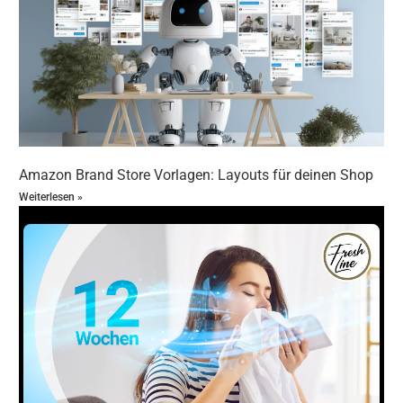
Verweildauer, Klickpfade und Verkäufe, um
Schwachstellen zu erkennen.
A/B-Tests durchführen:
Teste verschiedene
Layouts, Bilder und Texte, um die Conversion zu
verbessern.
Feedback einholen:
Nutze Kundenfeedback und
Bewertungen, um Deinen Brand Store
kundenorientiert weiterzuentwickeln.
Regelmäßige Updates:
Halte Deinen Store aktuell,
Amazon Brand Store Vorlagen: Layouts für deinen Shop
indem Du saisonale Aktionen, neue Produkte und
Weiterlesen »
Trends einbindest.
Amazon Brand Store optimieren: Traffic &
Conversion steigern: Praxisnahe Checkliste für
Deinen Markenshop
Damit Du bei der Umsetzung nichts vergisst, findest Du
hier eine kompakte Checkliste, die alle wichtigen Schritte
und Optimierungsmaßnahmen zusammenfasst.
Markenregistrierung abgeschlossen?
Amazon