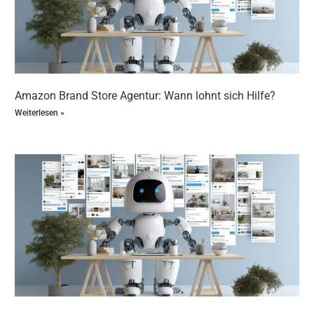
Halte Dich an die vorgegebenen Bildgrößen und
Formate, um eine optimale Darstellung
sicherzustellen.
Responsive Design:
Dein Store sollte auf allen
Endgeräten, insbesondere Mobilgeräten, perfekt
funktionieren.
Amazon Brand Store Agentur: Wann lohnt sich Hilfe?
Klare Navigation:
Verwende eine intuitive
Menüstruktur, die Besucher schnell zu den
Weiterlesen »
gewünschten Produkten führt.
Visuelle Hierarchie:
Setze wichtige Produkte und
Aktionen prominent in Szene, um die
Aufmerksamkeit gezielt zu lenken.
4. Content und Storytelling
Hochwertige Produktbilder:
Zeige Deine Produkte
aus verschiedenen Perspektiven und in Anwendung.
Videos integrieren:
Produktvideos und
Markenvideos erhöhen die Verweildauer und das
Vertrauen.
Markenstory einbinden:
Erzähle, was Deine Marke