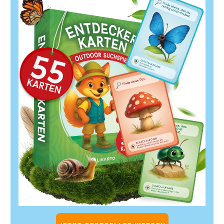
Store testen und einreichen
: Prüfe alles gründlich
und reiche den Store zur Freigabe ein.
Store live schalten und bewerben
: Nutze PPC,
Social Media und andere Kanäle, um Traffic zu
generieren.
Performance überwachen und optimieren
: Nutze
Amazon Analytics und Kundenfeedback, um deinen
Store kontinuierlich zu verbessern.
Amazon Brand Store Vorlagen: Layouts für
deinen Shop: Fazit – Dein Schlüssel zu mehr
Markenbekanntheit und Umsatz
Ein professionell gestalteter
Amazon Brand Store
ist
weit mehr als nur eine Produktübersicht. Er ist deine
digitale Markenwelt, die Kunden emotional anspricht,
Vertrauen schafft und Kaufentscheidungen positiv
beeinflusst. Mit den richtigen
Amazon Brand Store
Vorlagen
und einem durchdachten Layout kannst du
deine Produkte optimal präsentieren, Cross-Selling und
Upselling fördern und deinen Umsatz nachhaltig steigern.