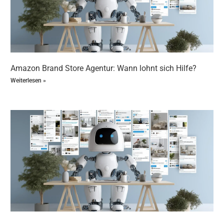
Menüführung, damit Kunden schnell zu den
gewünschten Produkten gelangen.
Store testen
: Überprüfe alle Seiten auf
Funktionalität, Darstellung und korrekte
Verlinkungen.
Store einreichen
: Reiche deinen Brand Store zur
Amazon Brand Store Agentur: Wann lohnt sich Hilfe?
Prüfung bei Amazon ein. Nach Freigabe kannst du
ihn live schalten.
Weiterlesen »
Mit diesem
Amazon Brand Store Schritt für Schritt
bist
du bestens gerüstet, um deinen eigenen
Amazon
Markenshop
erfolgreich aufzubauen.
Amazon Brand Store Vorlagen: Layouts für
deinen Shop: Checkliste für die perfekte Store-
Erstellung
Markenregistrierung abgeschlossen und bestätigt
Zugang zum Store Builder vorhanden
Markenidentität klar definiert (Logo, Farben,
Schriftarten)
Produktportfolio analysiert und kategorisiert