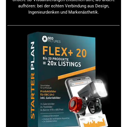
Klickverhalten und Verkäufen bereit.
aufhören: bei der echten Verbindung aus Design,
Conversion Rate beobachten
: Vergleiche, wie viele
Ingenieurdenken und Markenästhetik.
Besucher tatsächlich kaufen und optimiere Layout
und Inhalte entsprechend.
Traffic-Quellen analysieren
: Woher kommen deine
Besucher? Nutze externe Traffic-Strategien, um
gezielt mehr Kunden in deinen Store zu bringen.
SEO im Store verbessern
: Optimiere Titel,
Beschreibungen und Keywords, damit dein Brand
Store auch über Suchmaschinen gefunden wird.
Content regelmäßig aktualisieren
: Halte Angebote,
Produktneuheiten und Markenstory aktuell, um
Kunden immer wieder zu begeistern.
A/B-Tests durchführen
: Teste verschiedene
Layouts, Bilder und Texte, um herauszufinden, was
am besten funktioniert.
Amazon Brand Store Vorlagen: Layouts für
deinen Shop: Häufige Fehler und wie du sie
vermeidest
Damit dein
Amazon Brand Store
wirklich erfolgreich wird,