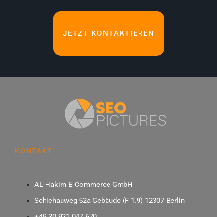
Im Folgenden zeige ich dir, wie du mit den richtigen
Amazon Brand Store Vorlagen und Layouts deinen Shop
JETZT KONTAKTIEREN
perfekt aufstellst, welche Module du nutzen solltest und
wie du Struktur und Design optimal kombinierst.
Außerdem erhältst du praxisnahe Tipps, Checklisten und
Beispiele, damit du deinen Amazon Markenshop Schritt
für Schritt selbst erstellen kannst.
Amazon Brand Store Vorlagen: Layouts für
deinen Shop: Die Grundlagen verstehen
Bevor du dich in die Gestaltung stürzt, solltest du
verstehen, was ein Amazon Brand Store überhaupt ist und
KONTAKT
welche Vorteile er dir bietet. Ein Amazon Brand Store ist
deine individuelle Markenseite auf Amazon, die du über
das Amazon Brand Registry Programm freischalten
AL-Hakim E-Commerce GmbH
kannst. Dort kannst du deine Produkte gebündelt
präsentieren, deine Markenstory erzählen und eine
Schichauweg 52a Gebäude (F 1.9) 12307 Berlin
einzigartige Shopping-Erfahrung schaffen.
+49 30 921 047 670