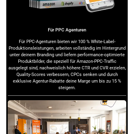
solltest du diese Fehler vermeiden:
Unübersichtliche Navigation
: Kunden verlieren
schnell die Orientierung. Sorge für klare Menüs und
Für PPC Agenturen
logische Seitenstrukturen.
Zu viel Text
: Lange Fließtexte schrecken ab. Nutze
Für PPC-Agenturen bieten wir 100 % White-Label-
kurze, prägnante Aussagen und unterstütze sie mit
Produktionsleistungen, arbeiten vollständig im Hintergrund
Bildern und Videos.
unter deinem Branding und liefern performance-optimierte
Schlechte Bildqualität
: Unscharfe oder schlecht
Produktbilder, die speziell für Amazon-PPC-Traffic
belichtete Fotos wirken unprofessionell und
ausgelegt sind, nachweislich höhere CTR und CVR erzielen,
mindern das Vertrauen.
Quality-Scores verbessern, CPCs senken und durch
Keine mobile Optimierung
: Viele Kunden shoppen
exklusive Agentur-Rabatte deine Marge um bis zu 15 %
mobil. Achte darauf, dass dein Store auf
steigern.
Smartphones und Tablets optimal dargestellt wird.
Veraltete Inhalte
: Aktualisiere regelmäßig, um
keine veralteten Produkte oder Aktionen zu zeigen.
Keine klare Call-to-Action
: Fordere Kunden gezielt
zum Kauf oder zur weiteren Erkundung deines
Sortiments auf.
Amazon Brand Store Vorlagen: Layouts für