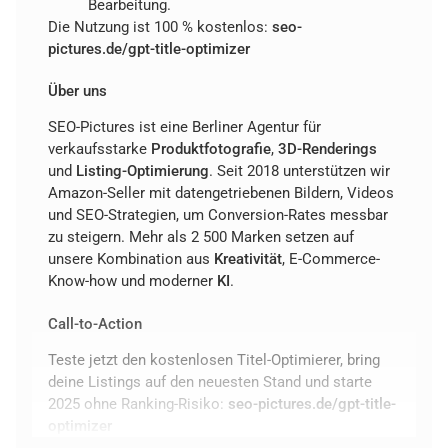
Bearbeitung.
Die Nutzung ist 100 % kostenlos:
seo-
pictures.de/gpt-title-optimizer
Über uns
SEO-Pictures ist eine Berliner Agentur für
verkaufsstarke
Produktfotografie
,
3D-Renderings
und
Listing-Optimierung
. Seit 2018 unterstützen wir
Amazon-Seller mit datengetriebenen Bildern, Videos
und SEO-Strategien, um Conversion-Rates messbar
zu steigern. Mehr als 2 500 Marken setzen auf
unsere Kombination aus
Kreativität
, E-Commerce-
Know-how und moderner
KI
.
Call-to-Action
Teste jetzt den kostenlosen Titel-Optimierer, bring
deine Listings auf den neuesten Stand und starte
2025 ohne Ranking-Risiko:
seo-pictures.de/gpt-title-
optimizer