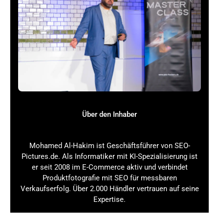
schnelle Umsetzung
keine Location oder Models nötig
kreativ & flexibel
Nachteile:
nicht immer zulässig auf Marktplätzen
Glaubwürdigkeit kann leiden
Kontrolle über Details begrenzt
Was kosten professionelle Amazon
Produktfotos?
Über den Inhaber
Professionelle Fotostudios & Agenturen
Kosten: 250–2.500 € pro Shooting (je nach Umfang)
Mohamed Al-Hakim ist Geschäftsführer von SEO-
Pictures.de. Als Informatiker mit KI-Spezialisierung ist
Wenn du es ernst meinst mit deinem
E-Commerce-
er seit 2008 im E-Commerce aktiv und verbindet
Geschäft
oder
Amazon-FBA
, führt kaum ein Weg an
Produktfotografie mit SEO für messbaren
professionellen
Produktfotos
vorbei. Agenturen
Verkaufserfolg. Über 2.000 Händler vertrauen auf seine
bieten Komplettlösungen inklusive
Retusche
,
Expertise.
Freisteller, Lifestyle-Bildern und sogar Video-
Content.