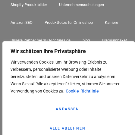
Shopify Produktbilder
Unternehmensschulungen
Amazon SEO
Produktfotos für Onlineshop
Karriere
Unsere Partner bei SEO-Pictures.de
blog
Premiumpaket
Wir schätzen Ihre Privatsphäre
A+ Premium Paket
Amazon Sorglospaket
3D Sorglospaket
Wir verwenden Cookies, um Ihr Browsing-Erlebnis zu
verbessern, personalisierte Werbung oder Inhalte
3D-Premiumpaket
3D A+ Paket
bereitzustellen und unseren Datenverkehr zu analysieren.
Wenn Sie auf "Alle akzeptieren" klicken, stimmen Sie unserer
Verwendung von Cookies zu.
Cookie-Richtlinie
© 2026 Seo-Pictures.de – AL-Hakim E-Commerce GmbH
ANPASSEN
Impressum
ALLE ABLEHNEN
Datenschutz