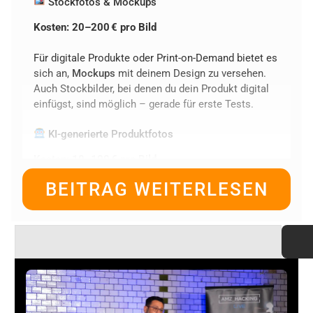
Stockfotos & Mockups
Kosten: 20–200 € pro Bild
Für digitale Produkte oder Print-on-Demand bietet es
sich an,
Mockups
mit deinem Design zu versehen.
Auch Stockbilder, bei denen du dein Produkt digital
einfügst, sind möglich – gerade für erste Tests.
KI-generierte Produktfotos
Kosten: 10–100 € pro Bild
BEITRAG WEITERLESEN
Tools wie
Midjourney
,
DALL·E
oder
Photoshop
mit
KI-Funktion können täuschend echte Szenen
erzeugen. Mit
KI
erstellte
Amazon
Produktfotos
sind
besonders günstig – aber Vorsicht: Sie entsprechen
oft nicht den Amazon-Richtlinien und können bei
FBA-Produkten
rechtlich problematisch sein.
Vorteile: