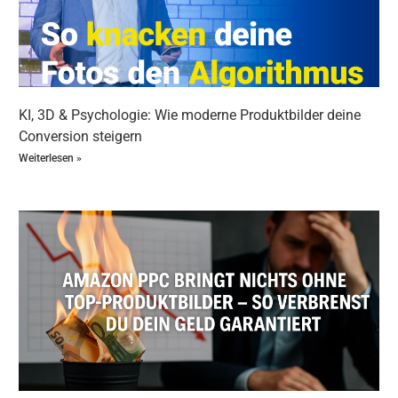
Verpackung)
1–2 Lifestyle-Bilder (im Einsatz, mit
Model/Location)
1
Infografik
(USP oder Produktmerkmale)
Optional: 360°-Ansicht oder Video
Kosten: ca. 300–800 € je Produkt
KI, 3D & Psychologie: Wie moderne Produktbilder deine
Conversion steigern
Diese Investition zahlt sich langfristig aus – durch
Weiterlesen »
bessere Sichtbarkeit, mehr Verkäufe und weniger
Retouren.
Welcher Weg ist für dich der richtige?
Methode
Preis
Empfehlung für
DIY
0–
Hobby, kleine Shops
100 €
Stock/KI
10–
einfache Produkte,
200 €
digitale Tests
3D-Rendering
ab
Vorverkauf, noch nicht