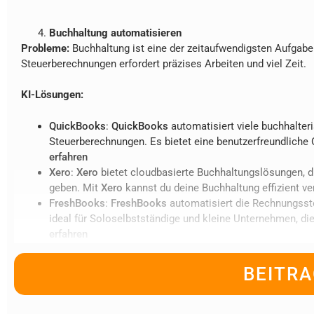
Buchhaltung automatisieren
Probleme:
Buchhaltung ist eine der zeitaufwendigsten Aufgab
Steuerberechnungen erfordert präzises Arbeiten und viel Zeit.
KI-Lösungen:
QuickBooks
:
QuickBooks
automatisiert viele buchhalter
Steuerberechnungen. Es bietet eine benutzerfreundliche
erfahren
Xero
:
Xero
bietet cloudbasierte Buchhaltungslösungen, di
geben. Mit
Xero
kannst du deine Buchhaltung effizient v
FreshBooks
:
FreshBooks
automatisiert die Rechnungsste
ideal für Soloselbstständige und kleine Unternehmen, di
erfahren
BEITRA
Kundenservice automatisieren
Probleme:
Kundenservice-Anfragen nehmen viel Zeit in Anspr
werden.