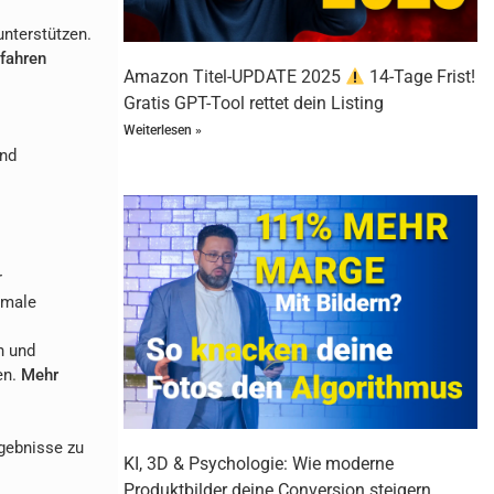
unterstützen.
fahren
Amazon Titel-UPDATE 2025
14-Tage Frist!
Gratis GPT-Tool rettet dein Listing
Weiterlesen »
und
r
imale
n und
en.
Mehr
gebnisse zu
KI, 3D & Psychologie: Wie moderne
Produktbilder deine Conversion steigern