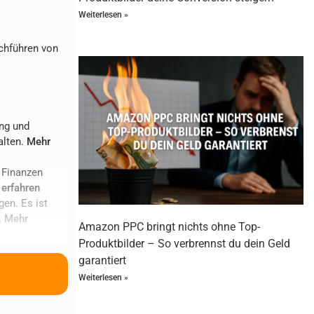
Weiterlesen »
chführen von
ung und
alten.
Mehr
 Finanzen
erfahren
en. Es ist
.
Mehr
Amazon PPC bringt nichts ohne Top-
Produktbilder – So verbrennst du dein Geld
garantiert
Weiterlesen »
 gehandhabt