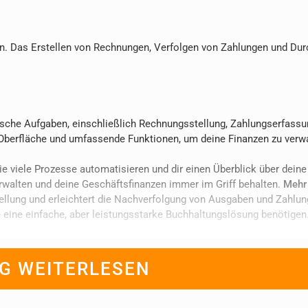
en. Das Erstellen von Rechnungen, Verfolgen von Zahlungen und Dur
ische Aufgaben, einschließlich Rechnungsstellung, Zahlungserfass
 Oberfläche und umfassende Funktionen, um deine Finanzen zu verw
e viele Prozesse automatisieren und dir einen Überblick über deine
erwalten und deine Geschäftsfinanzen immer im Griff behalten.
Mehr 
llung und erleichtert die Nachverfolgung von Ausgaben und Zahlung
e eine einfache, aber leistungsstarke Buchhaltungslösung benötigen
G WEITERLESEN
uch und können die
Effizienz
beeinträchtigen, wenn sie nicht richtig