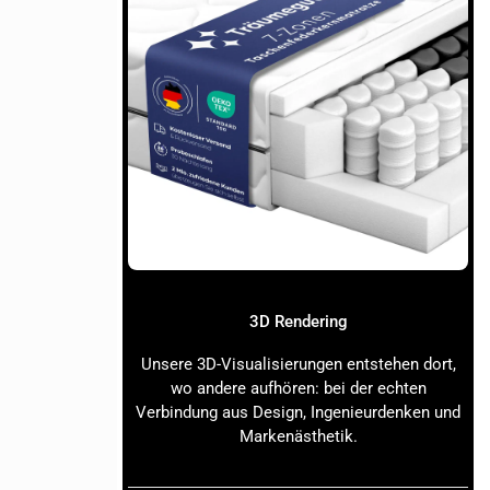
r verbinden
nnst
htest.
3D Rendering
hen den
Unsere 3D-Visualisierungen entstehen dort,
wo andere aufhören: bei der echten
basierend auf
Verbindung aus Design, Ingenieurdenken und
Markenästhetik.