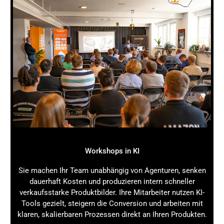
Selbstporträts oder Gruppenbilder machen.
6. Flexibilität bei Aufnahmewinkeln
Mit einem
Stativ
kannst du experimentelle
Aufnahmewinkel testen, die aus der Hand oft schwer
umsetzbar sind. Ob extreme Bodenaufnahmen,
schräg geneigte Perspektiven oder Aufnahmen aus
der Höhe – das
Stativ
hilft dir, deine
Kamera
in jeder
gewünschten Position zu fixieren. Besonders flexible
Modelle bieten dir die Möglichkeit, auch
ungewöhnliche und kreative Blickwinkel
auszuprobieren, was dir in deiner
Fotografie
neue
Workshops in KI
Ausdrucksmöglichkeiten eröffnet.
Sie machen Ihr Team unabhängig von Agenturen, senken
7. Zeitrafferaufnahmen und Video
dauerhaft Kosten und produzieren intern schneller
verkaufsstarke Produktbilder. Ihre Mitarbeiter nutzen KI-
Auch für Zeitrafferaufnahmen und Videos ist ein
Tools gezielt, steigern die Conversion und arbeiten mit
Stativ
unerlässlich. Bei einem Zeitraffer werden über
klaren, skalierbaren Prozessen direkt an Ihren Produkten.
einen längeren Zeitraum hinweg Bilder in