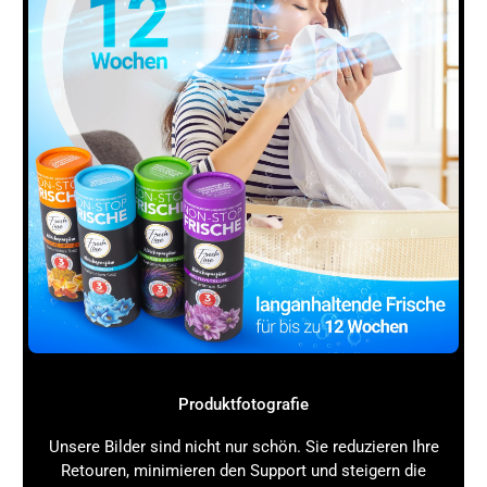
gutes
Stativ
zahlreiche Vorteile, die die
Qualität
der
Aufnahmen deutlich verbessern können. Doch
warum ist ein
Stativ
so wichtig? Welche
Einsatzmöglichkeiten
bietet es, und wie kann es dir
helfen, deine Fähigkeiten als Fotograf zu
verbessern?
1.
Stabilität
und Verwacklungsfreiheit
Ein
Stativ
sorgt in erster Linie dafür, dass deine
Kamera
stabil steht und somit Verwacklungen
vermieden werden. Gerade bei langen
Belichtungszeiten oder bei Aufnahmen bei wenig
Licht
kann das Halten der
Kamera
aus der Hand zu
unscharfen Bildern führen. Wenn du beispielsweise
Landschaftsaufnahmen machst und eine längere
Belichtungszeit benötigst, um alle Details der Szene
Produktfotografie
einzufangen, oder bei Nachtaufnahmen, wo die
Kamera
mehrere Sekunden stabil bleiben muss, um
Unsere Bilder sind nicht nur schön. Sie reduzieren Ihre
das verfügbare
Licht
optimal aufzunehmen – hier ist
Retouren, minimieren den Support und steigern die
ein
Stativ
unverzichtbar. Ein
Stativ
hilft dir, gestochen