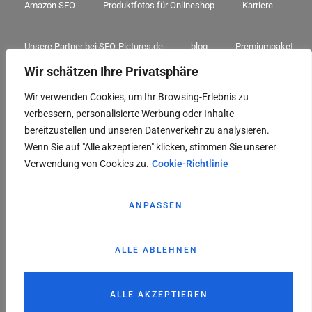
Amazon SEO
Produktfotos für Onlineshop
Karriere
Unsere Partner bei SEO-Pictures.de
blog
Premiumpaket
Wir schätzen Ihre Privatsphäre
A+ Premium Paket
Amazon Sorglospaket
3D Sorglospaket
Wir verwenden Cookies, um Ihr Browsing-Erlebnis zu
verbessern, personalisierte Werbung oder Inhalte
3D-Premiumpaket
3D A+ Paket
bereitzustellen und unseren Datenverkehr zu analysieren.
Wenn Sie auf "Alle akzeptieren" klicken, stimmen Sie unserer
Verwendung von Cookies zu.
Cookie-Richtlinie
© 2026 Seo-Pictures.de – AL-Hakim E-Commerce GmbH
ANPASSEN
Impressum
ALLE ABLEHNEN
Datenschutz
AGB
Kontakt
ALLE AKZEPTIEREN
Briefing Formular