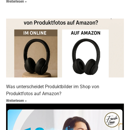
etwas schwerere Kameras und umfangreichere
Weiterlesen »
Setups. Der stabile Aufbau sorgt für zusätzliche
Sicherheit, was gerade für Einsteiger wichtig ist,
die sich vielleicht noch nicht sicher beim
Umgang mit der
Kamera
fühlen.
Warum ein Stativ für Einsteiger
in der Fotografie unverzichtbar
ist
Für viele Einsteiger in die
Fotografie
ist das
Stativ
Was unterscheidet Produktbilder im Shop von
ein Zubehörteil, das sie möglicherweise anfangs
Produktfotos auf Amazon?
nicht in Betracht ziehen. Doch das
Stativ
ist weit
Weiterlesen »
mehr als nur ein Halter für die
Kamera
– es ist ein
vielseitiges Werkzeug, das dir hilft, das volle
Potenzial deiner
Kamera
auszuschöpfen und
kreativer zu arbeiten. Gerade für Anfänger bietet ein