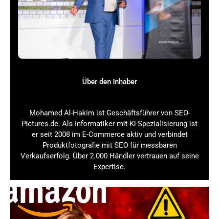
Amazon Basics – Leichtes
Über den Inhaber
Kamera-, DSLR- und
Mohamed Al-Hakim ist Geschäftsführer von SEO-
Fernstativ (1,52 m Höhe)
Pictures.de. Als Informatiker mit KI-Spezialisierung ist
Produktdaten:
er seit 2008 im E-Commerce aktiv und verbindet
Produktfotografie mit SEO für messbaren
Maximale Höhe
: 152 cm
Verkaufserfolg. Über 2.000 Händler vertrauen auf seine
Gewicht
: Sehr leicht und tragbar
Expertise.
Kopfart
: Standard-Stativkopf
Funktionen
: Kompatibel mit DSLR-
Kameras und Ferngläsern
Besonderheiten
: Inklusive Tragetasche,
schnell und einfach aufzubauen