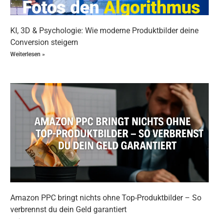
Moman Stativ Kamera
TP71T (bis 180 cm Höhe)
KI, 3D & Psychologie: Wie moderne Produktbilder deine
Produktdaten:
Conversion steigern
Weiterlesen »
Maximale Höhe
: 180 cm
Maximale Tragfähigkeit
: 5 kg, ideal für
größere DSLR-Kameras
Kopfart
: Aluminium-Dreibeinstativ mit
stabilen Beinen
Funktionen
: Verstellbar, kompatibel mit
DSLR
und Handys
Besonderheiten
: Leichte Bauweise,
transportabel, große Flexibilität
Preis
: 15,38 € (zum Zeitpunkt der
Betrachtung)
Vorteile für Einsteiger:
Amazon PPC bringt nichts ohne Top-Produktbilder – So
Dieses Modell bietet eine beeindruckende Höhe
verbrennst du dein Geld garantiert
und Tragfähigkeit und eignet sich daher auch für