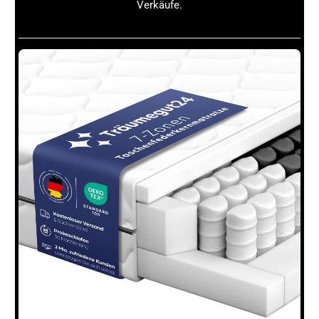
Verkäufe.
scharfe Bilder zu machen, ohne dass du die
Kamera
selbst stillhalten musst.
2. Langzeitbelichtungen und Nachtfotografie
Langzeitbelichtungen sind ohne ein
Stativ
kaum
realisierbar. Bei dieser Technik bleibt der Verschluss
der
Kamera
für eine längere Zeit geöffnet, um mehr
Licht
einzufangen und besondere Effekte zu
erzeugen, wie etwa die weichen, fließenden
Bewegungen von Wasser oder Lichtspuren von
Fahrzeugen bei Nacht. Die
Kamera
muss dabei
vollkommen ruhig bleiben, um ein klares und
scharfes Bild zu erzeugen. Für Einsteiger, die sich in
der Nachtfotografie ausprobieren möchten, ist ein
Stativ
ein unverzichtbares Hilfsmittel, um
atemberaubende Aufnahmen bei dunklen
Lichtverhältnissen zu erzielen.
3. Präzise
Bildkomposition