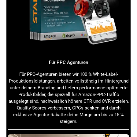
vorzunehmen oder Zubehör anzubringen. Wenn du
beispielsweise mit verschiedenen Filtern arbeitest
oder zusätzliche
Lichtquellen
einsetzt, kannst du
dich voll und ganz auf diese Elemente konzentrieren,
während die
Kamera
stabil auf dem
Stativ
steht.
Auch das Fokussieren, die Anpassung des
Weißabgleichs und andere
manuelle Einstellungen
lassen sich einfacher vornehmen, wenn die
Kamera
sicher fixiert ist.
Für PPC Agenturen
5. Ideal für Selfies und Gruppenfotos
Für PPC-Agenturen bieten wir 100 % White-Label-
Produktionsleistungen, arbeiten vollständig im Hintergrund
Ein
Stativ
ist nicht nur für anspruchsvolle Fotografie-
unter deinem Branding und liefern performance-optimierte
Genres nützlich, sondern auch ideal für Selfies und
Produktbilder, die speziell für Amazon-PPC-Traffic
Gruppenfotos. Wenn du ein Bild von dir
selbst
ausgelegt sind, nachweislich höhere CTR und CVR erzielen,
machen
oder in einer Gruppe fotografieren möchtest,
Quality-Scores verbessern, CPCs senken und durch
kannst du die
Kamera
auf dem
Stativ
platzieren, den
exklusive Agentur-Rabatte deine Marge um bis zu 15 %
Selbstauslöser einstellen oder eine Fernbedienung
steigern.
verwenden, um das Bild aufzunehmen. So
vermeidest du unscharfe Selfies oder den „Selfie-
Arm“ und kannst professionelle und gut komponierte